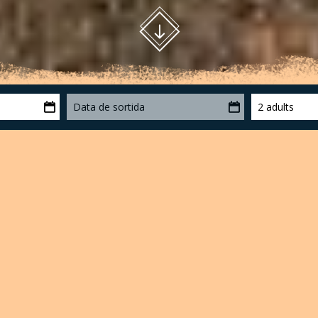
Data de sortida
2 adults
no sent el cim més alt, amb els seus 1373m té unes vistes ex
da final, li donen un atractiu afegit. A la tardor, les fulles de
n des d’a dalt solen estar nevats amb les primeres neus de la