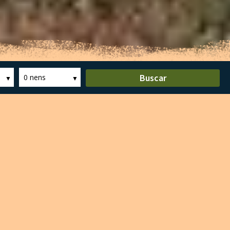
Buscar
0 nens
cel·lents i permet fer-ho per diferents
ls castanyers, faigs i roures tenen coloracions
 temporada.