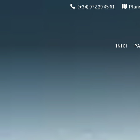
(+34) 972 29 45 61
Plàn
INICI
PA