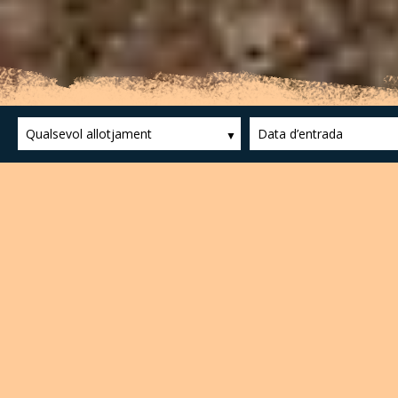
Qualsevol allotjament
Data d’entrada
Bassegoda
Cim més emblemàtic de l’Alta Garrotxa, que 
valls. A més, el desnivell acumulat i l’escala
típiques de la data, i els cims que s’albire